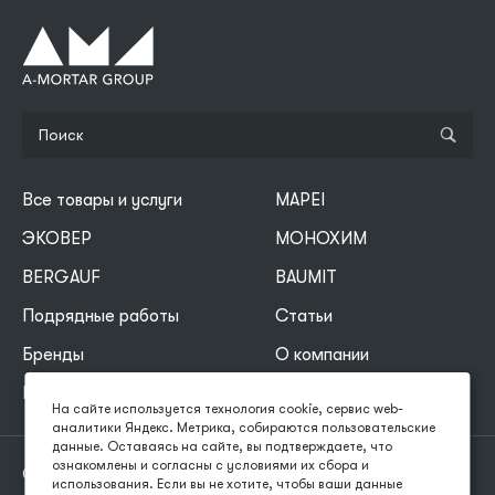
Все товары и услуги
MAPEI
ЭКОВЕР
МОНОХИМ
BERGAUF
BAUMIT
Подрядные работы
Статьи
Бренды
О компании
Карта сайта
На сайте используется технология cookie, сервис web-
аналитики Яндекс. Метрика, собираются пользовательские
данные. Оставаясь на сайте, вы подтверждаете, что
ознакомлены и согласны с условиями их сбора и
© 2026 «АМ-Групп», Все права защищены
использования. Если вы не хотите, чтобы ваши данные