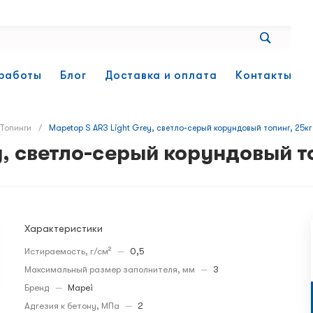
работы
Блог
Доставка и оплата
Контакты
Топинги
/
Mapetop S AR3 Light Grey, светло-серый корундовый топинг, 25кг
y, светло-серый корундовый то
Характеристики
Истираемость, г/см²
—
0,5
Максимальный размер заполнителя, мм
—
3
Бренд
—
Mapei
Адгезия к бетону, МПа
—
2