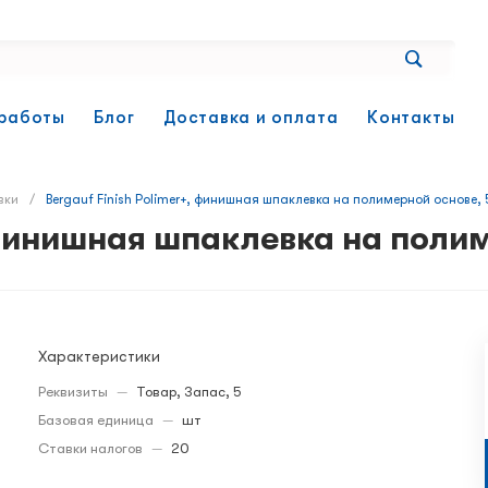
работы
Блог
Доставка и оплата
Контакты
вки
/
Bergauf Finish Polimer+, финишная шпаклевка на полимерной основе, 5
, финишная шпаклевка на полим
Характеристики
Реквизиты
—
Товар, Запас, 5
Базовая единица
—
шт
Ставки налогов
—
20