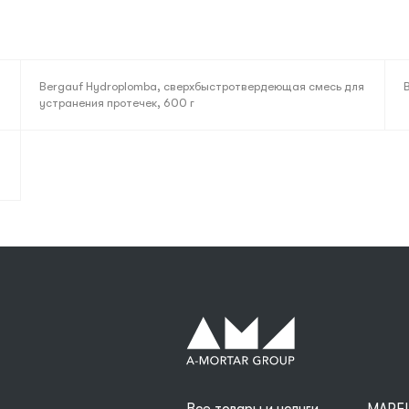
Bergauf Hydroplomba, сверхбыстротвердеющая смесь для
устранения протечек, 600 г
Все товары и услуги
MAPEI