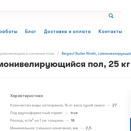
работы
Блог
Доставка и оплата
Контакты
равнивающиеся наливные полы
/
Bergauf Boden Nivelir, самонивелирующий
самонивелирующийся пол, 25 кг
Характеристики
Количество воды затворения, % от веса сухой смеси
—
27
Под крупноформатный паркет
—
true
Расход, кг/м² на 1 см толщины
—
18
Минимальная толщина нанесения, мм
—
2,5