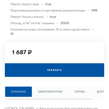
Ремонт водостоков
—
true
Водонепроницаемость при прямом давлении воды
—
W18
Ремонт балок и колонн
—
true
Расход, кг/м² на 1см толщины
—
2000
Количество воды затворения, % от веса сухой смеси
—
12
1 687 ₽
ЗАКАЗАТЬ
ОПИСАНИЕ
ХАРАКТЕРИСТИКИ
ОПЛАТА
ДОСТАВК
LITOKOL CR 60FFL — безусадочная быстротвердеющая