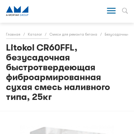
Главная
/
Каталог
/
Смеси для ремонта бетона
/
Безусадочные р
Litokol CR60FFL,
безусадочная
быстротвердеющая
фиброармированная
сухая смесь наливного
типа, 25кг