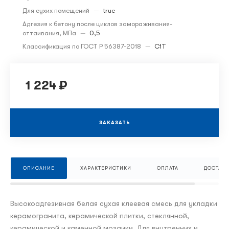
Для сухих помещений
—
true
Адгезия к бетону после циклов замораживания-
оттаивания, МПа
—
0,5
Классификация по ГОСТ Р 56387-2018
—
C1T
1 224 ₽
ЗАКАЗАТЬ
ОПИСАНИЕ
ХАРАКТЕРИСТИКИ
ОПЛАТА
ДОСТАВК
Высокоадгезивная белая сухая клеевая смесь для укладки
керамогранита, керамической плитки, стеклянной,
керамической и каменной мозаики. Для внутренних и