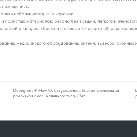
х помещениях.
еровки небольших круглых коронок.
 пористых материалов: бетона без трещин, лёгкого и ячеистого
ованной стали, резьбовых и сплющенных стержней, с целью пере
ания, медицинского оборудования, антенн, вывесок, оконных и
Mapegrout Hi-Flow 10, безусадочная быстротвердеющая
ремонтная смесь наливного типа, 25кг