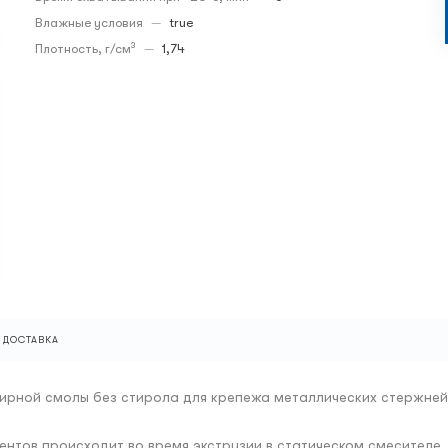
Влажные условия
—
true
Плотность, г/см³
—
1,74
ДОСТАВКА
эфирной смолы без стирола для крепежа металлических стержней
нтов происходит во время экструзии в статическом смесителе,