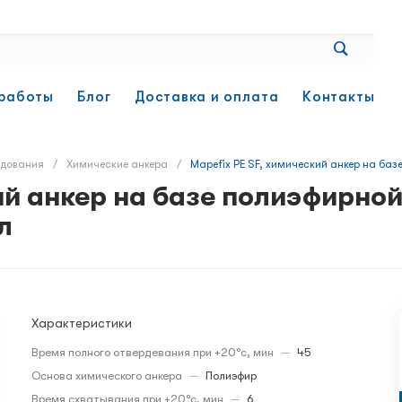
работы
Блог
Доставка и оплата
Контакты
удования
/
Химические анкера
/
Mapefix PE SF, химический анкер на ба
ий анкер на базе полиэфирно
л
Характеристики
Время полного отвердевания при +20°с, мин
—
45
Основа химического анкера
—
Полиэфир
Время схватывания при +20°с, мин
—
6