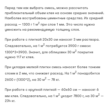
Перед тем как выбрать смесь, можно рассчитать
приблизительный объем клея на основе средних значений.
Наиболее востребованы цементные средства. Их средний
2
расход — 1300 г 1 м
при слое 1 мм. Это число нужно
умножить на рекомендуемую толщину слоя.
При работе с плиткой 20х30 см наносят 3 мм раствора.
2
Следовательно, на 1 м
потребуется 3900 г смеси:
2
1300*3=3900. Значит, для облицовки 30 м
покрытия
нужно 117 кг клея.
При укладке мелкой плитки смесь наносят более тонким
2
слоем в 2 мм, что снижает расход. На 1 м
понадобится
2
2600 г (1300*2), на 30 м
— 78 кг.
При работе с крупной плиткой — 60х60 см — наносят 6
2
2
мм клея. Следовательно, на 1 м
уходит 7800 г, на 30 м
—
234 кг.